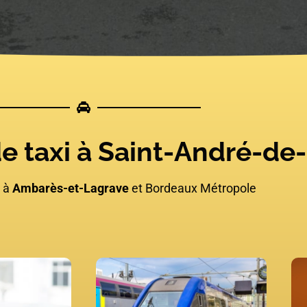
de taxi à Saint-André-d
i à
Ambarès-et-Lagrave
et Bordeaux Métropole