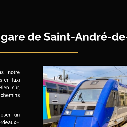
la gare de Saint-André-d
s notre
s en taxi
Bien sûr,
 chemins
oser un
Bordeaux–