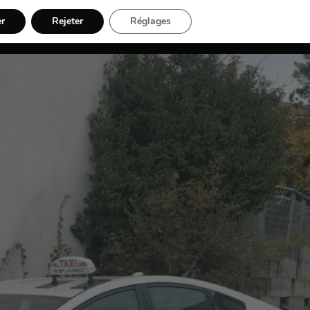
er
Rejeter
Réglages
06 09 81 77 53
ARIFS ET RÉSERVATION