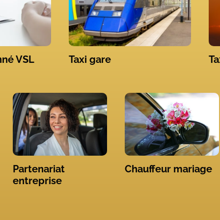
nné VSL
Taxi gare
Ta
Partenariat
Chauffeur mariage
entreprise