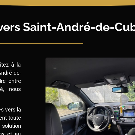
 vers Saint-André-de-Cu
itez à la
ndré-de-
re entre
ré, nous
s vers la
ent toute
solution
ns et au