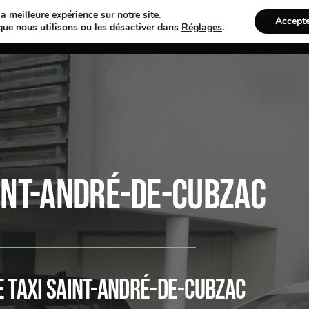
a meilleure expérience sur notre site.
Accept
ST-ANDRÉ-DE-CUBZAC
SERVICES
INFORMATIONS
T
que nous utilisons ou les désactiver dans
Réglages
.
aint-André-de-Cubzac
 Taxi Saint-André-de-Cubzac